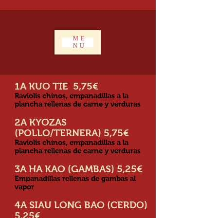
ME
NU
1A KUO TIE 5,75€
Raviolis chinos, empanadillas a la
plancha rellenas de carne y verduras
2A KYOZAS
(POLLO/TERNERA) 5,75
€
Raviolis chinos, empanadillas a la
plancha rellenas de carne y verduras
3A HA KAO (GAMBAS) 5,25€
Empanadillas rellenas de gambas al
vapor
4A SIAU LONG BAO (CERDO)
5,25€