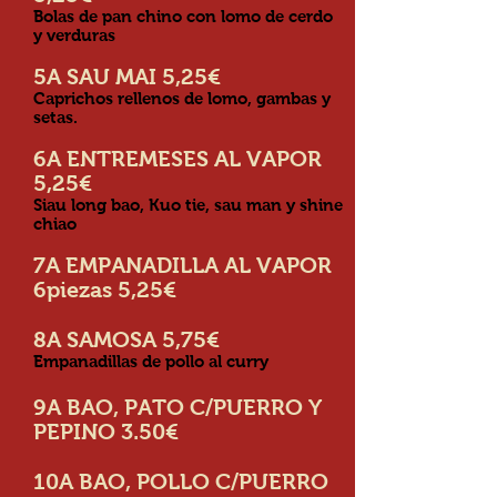
Bolas de pan chino con lomo de cerdo
y verduras
5A SAU MAI 5,25€
Caprichos rellenos de lomo, gambas y
setas.
6A ENTREMESES AL VAPOR
5,25€
Siau long bao, Kuo tie, sau
man y shine
chiao
7A EMPANADILLA AL VAPOR
6piezas 5,25€
8A SAMOSA 5,75€
Empanadillas de pollo al curry
9A BAO, PATO C/PUERRO Y
PEPINO 3.50€
10A BAO, POLLO C/PUERRO