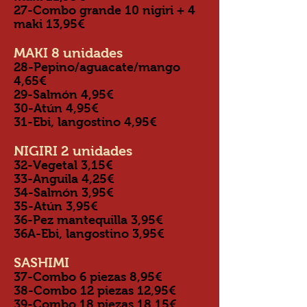
27-Combo grande 10 nigiri + 4
maki 13,95€
MAKI 8 unidades
28-Pepino/aguacate/mango
4,65€
29-Salmón 4,95€
30-Atún 4,95€
31-Ebi, langostino 4,95€
NIGIRI 2 unidades
32-Vegetal 3,15€
33-Anguila 4,25€
34-Salmón 3,95€
35-Atún 3,95€
36-Pez mantequilla 3,95€
36A-Ebi, langostino 3,95€
SASHIMI
37-Combo 6 piezas 8,95€
38-Combo 12 piezas 12,95€
39-Combo 18 piezas 18,15€