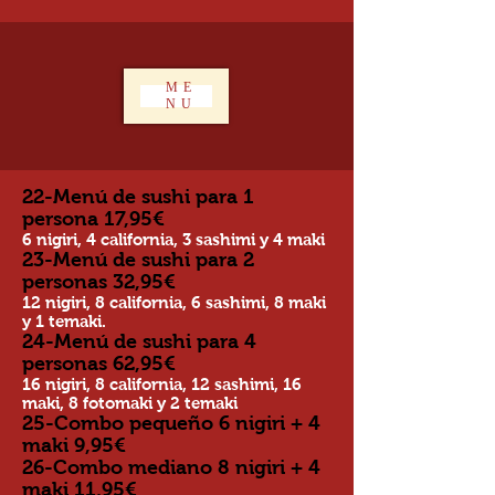
ME
NU
22-Menú de sushi para 1
persona 17,95€
6 nigiri, 4 california, 3 sashimi y 4 maki
23-Menú de sushi para 2
personas 32,95€
12 nigiri, 8 california, 6 sashimi, 8 maki
y 1 temaki.
24-Menú de sushi para 4
personas 62,95€
16 nigiri, 8 california, 12 sashimi, 16
maki, 8 fotomaki y 2 temaki
25-Combo pequeño 6 nigiri + 4
maki 9,95€
26-Combo mediano 8 nigiri + 4
maki 11,95€