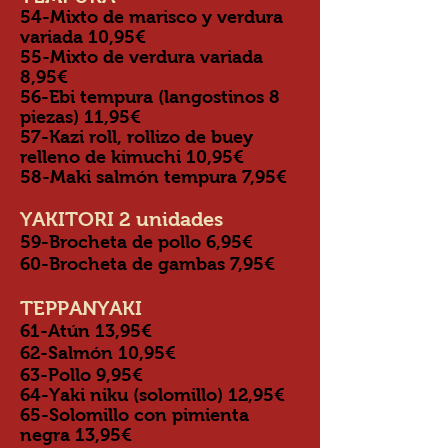
54-Mixto de marisco y verdura
variada 10,95
€
55-Mixto de verdura variada
8,95
€
56-Ebi tempura (langostinos 8
piezas) 11,95
€
57-Kazi roll, rollizo de buey
relleno de kimuchi 10,95
€
58-Maki salmón tempura 7,95
€
YAKITORI 2 unidades
59-Brocheta de pollo 6,95
€
60-Brocheta de gambas 7,95
€
TEPPANYAKI
61-Atún 13,95
€
62-Salmón 10,95
€
63-Pollo 9,95
€
64-Yaki niku (solomillo) 12,95
€
65-Solomillo con pimienta
negra 13,95
€