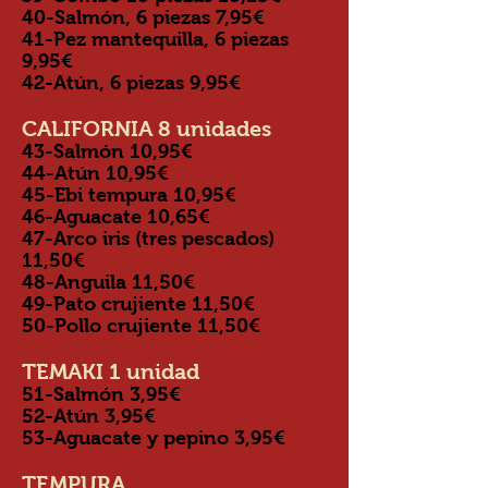
40-Salmón, 6 piezas 7,95€
41-Pez mantequilla, 6 piezas
9,95€
42-Atún, 6 piezas 9,95€
CALIFORNIA 8 unidades
43-Salmón 10,95€
44-Atún 10,95
€
45-Ebi tempura 10,95
€
46-Aguacate 10,65
€
47-Arco iris (tres pescados)
11
,50
€
48-Anguila 11
,50
€
49-Pato crujiente 11
,50
€
50-Pollo crujiente 11
,50
€
TEMAKI 1 unidad
51-Salmón 3,95
€
52-Atún 3,95
€
53-Aguacate y pepino 3,95
€
TEMPURA